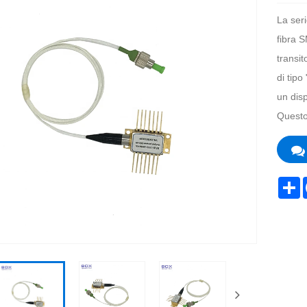
La ser
fibra S
transit
di tipo
un disp
Questo
S