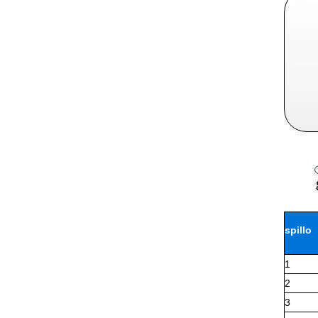
spillo
1
2
3