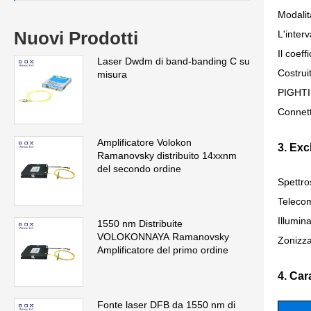
Modalit
Nuovi Prodotti
L'inter
Il coef
Laser Dwdm di band-banding C su
Costrui
misura
PIGHTI
Connet
Amplificatore Volokon
3. Ex
Ramanovsky distribuito 14xxnm
del secondo ordine
Spettro
Telecom
Illumin
1550 nm Distribuite
VOLOKONNAYA Ramanovsky
Zonizza
Amplificatore del primo ordine
4. Car
Fonte laser DFB da 1550 nm di