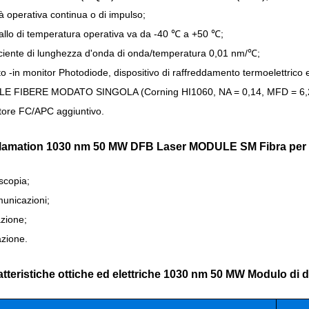
à operativa continua o di impulso;
vallo di temperatura operativa va da -40 ℃ a +50 ℃;
ficiente di lunghezza d'onda di onda/temperatura 0,01 nm/℃;
to -in monitor Photodiode, dispositivo di raffreddamento termoelettrico 
LE FIBERE MODATO SINGOLA (Corning HI1060, NA = 0,14, MFD = 6,
tore FC/APC aggiuntivo.
clamation 1030 nm 50 MW DFB Laser MODULE SM Fibra per 
scopia;
unicazioni;
azione;
zione.
atteristiche ottiche ed elettriche 1030 nm 50 MW Modulo di 