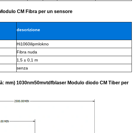
 Modulo CM Fibra per un sensore
descrizione
Hi1060ilipmlokno
Fibra nuda
1,5 ± 0,1 m
senza
(unità: mm) 1030nm50mvtdfblaser Modulo diodo CM Tiber per