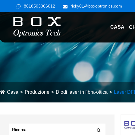
8618503066612
ricky01@boxoptronics.com
CASA
CH
Casa
Produzione
Diodi laser in fibra-ottica
Laser DF