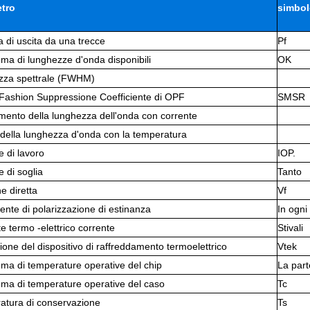
tro
simbo
 di uscita da una trecce
Pf
a di lunghezze d'onda disponibili
OK
zza spettrale (FWHM)
​Fashion Suppressione Coefficiente di OPF
SMSR
ento della lunghezza dell'onda con corrente
della lunghezza d'onda con la temperatura
e di lavoro
IOP.
e di soglia
Tanto
e diretta
Vf
iente di polarizzazione di estinanza
In ogni
e termo -elettrico corrente
Stivali
ione del dispositivo di raffreddamento termoelettrico
Vtek
a di temperature operative del chip
La part
ma di temperature operative del caso
Tc
atura di conservazione
Ts