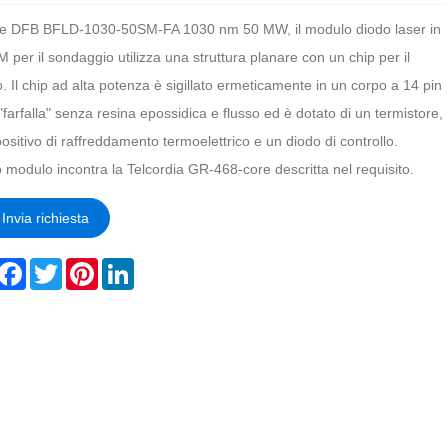
ie DFB BFLD-1030-50SM-FA 1030 nm 50 MW, il modulo diodo laser in
M per il sondaggio utilizza una struttura planare con un chip per il
o. Il chip ad alta potenza è sigillato ermeticamente in un corpo a 14 pin
 "farfalla" senza resina epossidica e flusso ed è dotato di un termistore,
ositivo di raffreddamento termoelettrico e un diodo di controllo.
 modulo incontra la Telcordia GR-468-core descritta nel requisito.
Invia richiesta
hare
Facebook
Twitter
Pinterest
LinkedIn