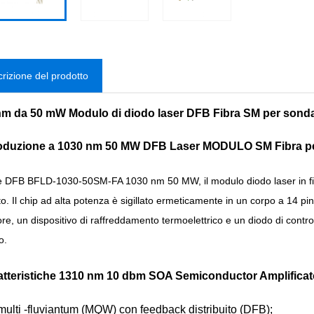
rizione del prodotto
nm da 50 mW Modulo di diodo laser DFB Fibra SM per sond
troduzione a 1030 nm 50 MW DFB Laser MODULO SM Fibra pe
e DFB BFLD-1030-50SM-FA 1030 nm 50 MW, il modulo diodo laser in fibra
ito. Il chip ad alta potenza è sigillato ermeticamente in un corpo a 14 pi
ore, un dispositivo di raffreddamento termoelettrico e un diodo di contr
o.
atteristiche 1310 nm 10 dbm SOA Semiconductor Amplificato
multi -fluviantum (MQW) con feedback distribuito (DFB);