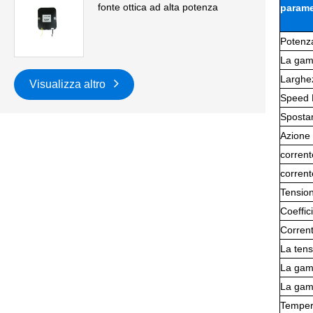
fonte ottica ad alta potenza
parame
Potenza
La gamm
Larghe
Visualizza altro
Speed ​
Spostam
Azione 
corrent
corrent
Tension
Coeffic
Corrent
La tens
La gamm
La gam
Temper