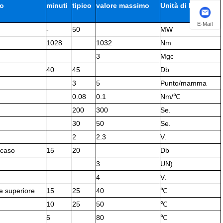
lo
minuti
tipico
valore massimo
Unità di lavoro
E-Mail
-
50
MW
1028
1032
Nm
3
Mgc
40
45
Db
3
5
Punto/mamma
0.08
0.1
Nm/℃
200
300
Se.
30
50
Se.
2
2.3
V.
 caso
15
20
Db
3
UN)
4
V.
e superiore
15
25
40
℃
10
25
50
℃
5
80
℃