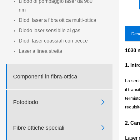
Diodo di pompaggio laser da 980
nm
Diodi laser a fibra ottica multi-ottica
Diodo laser sensibile al gas
Desc
Diodi laser coassiali con trecce
1030 
Laser a linea stretta
1. In
Componenti in fibra-ottica
La seri
il trans
termist

Fotodiodo
requisit
2. Car

Fibre ottiche speciali
Laser 