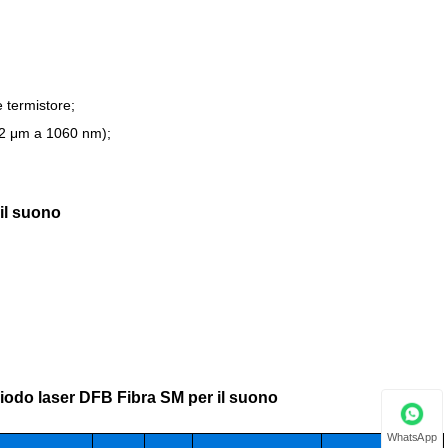
e termistore;
2 μm a 1060 nm);
il suono
diodo laser DFB Fibra SM per il suono
WhatsApp