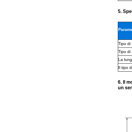
5. Spe
Parame
Tipo di 
Tipo d
La lung
Il tipo 
6. Il 
un se