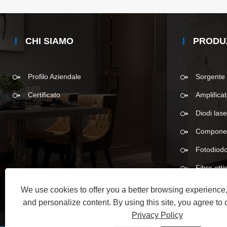
CHI SIAMO
PRODU
Profilo Aziendale
Sorgente 
Certificato
Amplificat
Diodi lase
Component
Fotodiod
Fibre otti
We use cookies to offer you a better browsing experience, 
and personalize content. By using this site, you agree to 
Privacy Policy