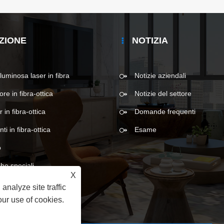
ZIONE
NOTIZIA
luminosa laser in fibra
Notizie aziendali
ore in fibra-ottica
Notizie del settore
r in fibra-ottica
Domande frequenti
i in fibra-ottica
Esame
o
che speciali
X
analyze site traffic
our use of cookies.