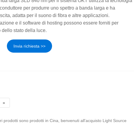
anda larga SLD 840 nm per il sistema OKT utilizza la tecnologia
conduttore per produrre uno spettro a banda larga e ha
cita, adatta per il suono di fibra e altre applicazioni.
azione e il software di hosting possono essere forniti per
o dello stato della luce.
Invia richiesta >>
»
ri prodotti sono prodotti in Cina, benvenuti all'acquisto Light Source