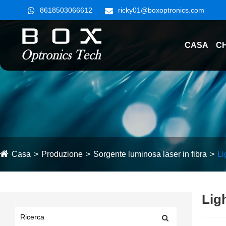
8618503066612
ricky01@boxoptronics.com
CASA
CH
Casa
Produzione
Sorgente luminosa laser in fibra
Li
Lig