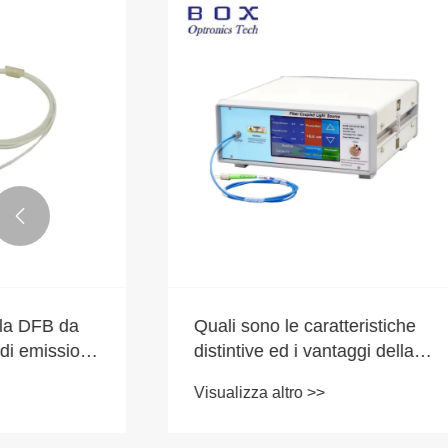

Diodo laser a farfalla DFB da
Quali son
1550 nm con linea di emissione
distintive
stretta per una comunicazione
sorgente
Visualizza altro >>
Visualizza
coerente
larga ASE
sorgente