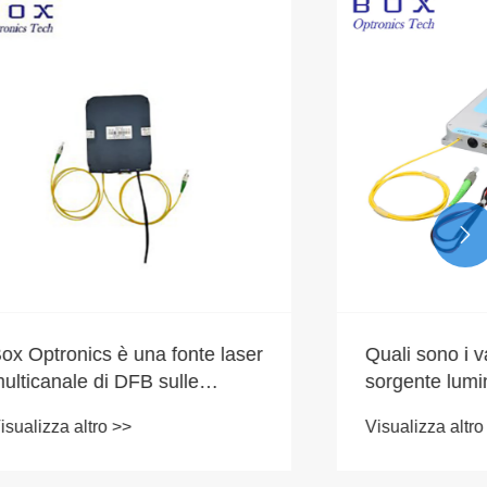

длин волн
Box Optronics è una fonte laser
ASE?
multicanale di DFB sulle
lunghezze d'onda C-DWDM
Visualizza altro >>