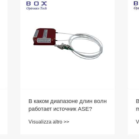
o le caratteristiche
В каком диапазоне 
 ed i vantaggi della
работает источник 
 luminosa a banda
 altro >>
Visualizza altro >>
 rispetto ad una
 laser convenzionale?