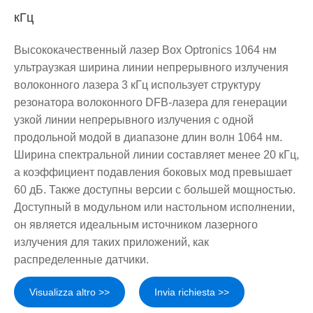
кГц
Высококачественный лазер Box Optronics 1064 нм
ультраузкая ширина линии непрерывного излучения
волоконного лазера 3 кГц использует структуру
резонатора волоконного DFB-лазера для генерации
узкой линии непрерывного излучения с одной
продольной модой в диапазоне длин волн 1064 нм.
Ширина спектральной линии составляет менее 20 кГц,
а коэффициент подавления боковых мод превышает
60 дБ. Также доступны версии с большей мощностью.
Доступный в модульном или настольном исполнении,
он является идеальным источником лазерного
излучения для таких приложений, как
распределенные датчики.
Visualizza altro >>
Invia richiesta >>