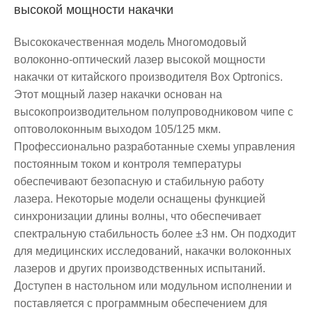
высокой мощности накачки
Высококачественная модель Многомодовый
волоконно-оптический лазер высокой мощности
накачки от китайского производителя Box Optronics.
Этот мощный лазер накачки основан на
высокопроизводительном полупроводниковом чипе с
оптоволоконным выходом 105/125 мкм.
Профессионально разработанные схемы управления
постоянным током и контроля температуры
обеспечивают безопасную и стабильную работу
лазера. Некоторые модели оснащены функцией
синхронизации длины волны, что обеспечивает
спектральную стабильность более ±3 нм. Он подходит
для медицинских исследований, накачки волоконных
лазеров и других производственных испытаний.
Доступен в настольном или модульном исполнении и
поставляется с программным обеспечением для