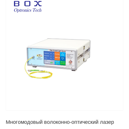
Многомодовый волоконно-оптический лазер