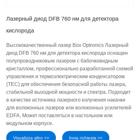
Лазерный диод DFB 760 нм для детектора
кислорода
Высококачественный лазер Box Optronics Лазерный
диод DFB 760 нм для детектора кислорода оснащен
полупроводниковым лазером с бабочковидным
кристаллом, профессионально разработанной схемой
управления и термоэлектрическим конденсатором
(TEC) для обеспечения безопасной работы лазера,
стабильной выходной мощности и спектра. Подходит
в качестве источника лазерного излучения накачки
для волоконных лазеров или волоконных усилителей
EDFA. Может поставляться в настольном или
модульном корпусе.
Visualizza altro >>
Invia richiesta >>