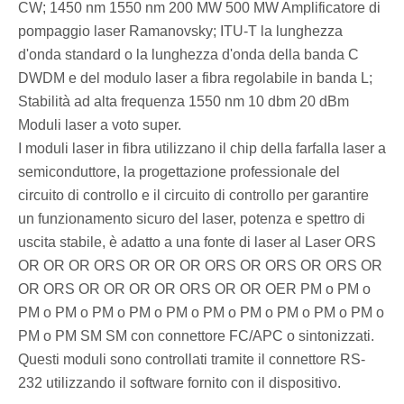
CW; 1450 nm 1550 nm 200 MW 500 MW Amplificatore di
pompaggio laser Ramanovsky; ITU-T la lunghezza
d'onda standard o la lunghezza d'onda della banda C
DWDM e del modulo laser a fibra regolabile in banda L;
Stabilità ad alta frequenza 1550 nm 10 dbm 20 dBm
Moduli laser a voto super.
I moduli laser in fibra utilizzano il chip della farfalla laser a
semiconduttore, la progettazione professionale del
circuito di controllo e il circuito di controllo per garantire
un funzionamento sicuro del laser, potenza e spettro di
uscita stabile, è adatto a una fonte di laser al Laser ORS
OR OR OR ORS OR OR OR ORS OR ORS OR ORS OR
OR ORS OR OR OR OR ORS OR OR OER PM o PM o
PM o PM o PM o PM o PM o PM o PM o PM o PM o PM o
PM o PM SM SM con connettore FC/APC o sintonizzati.
Questi moduli sono controllati tramite il connettore RS-
232 utilizzando il software fornito con il dispositivo.