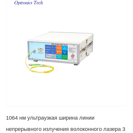
1064 нм ультраузкая ширина линии
непрерывного излучения волоконного лазера 3