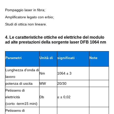
Pompaggio laser in fibra;
Amplificatore legato con erbio;
Studi di ottica non lineare.
4. Le caratteristiche ottiche ed elettriche del modulo
ad alte prestazioni della sorgente laser DFB 1064 nm
Parametri
Unità di
significati
Note
Lunghezza d'onda di
lavoro
Nm
1064 ± 3
lavoro
potenza di uscita
MW
20/30
Petissens di
elettricità
Db
≤ ± 0,02
(corto -term15 mini)
Petissens di