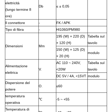
elettricità
Db
≤ ± 0,05
(lungo termine 8
ore)
Il connettore
-
FK / APK
Tipo di fibra
-
HI1060/PM980
195 (W) × 220 (D)
Tabella sul
× 120 (H)
tavolo
Dimensioni
Mm
150 (W) × 125 (D)
modulo
× 20 (H)
AC 110 ~ 240V,
Tabella sul
Alimentazione
V.
<20W
tavolo
elettrica
DC 5V / 4A, <15VT
modulo
Dispersione del
O.
≤60
potere
temperatura
℃
-5 ~ +55
operativa
Temperatura di