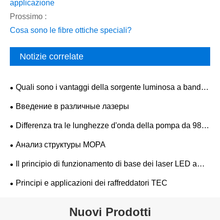
applicazione
Prossimo :
Cosa sono le fibre ottiche speciali?
Notizie correlate
Quali sono i vantaggi della sorgente luminosa a banda
larga ASE rispetto alle sorgenti convenzionali?
Введение в различные лазеры
Differenza tra le lunghezze d'onda della pompa da 980
nm e 1480 nm
Анализ структуры MOPA
Il principio di funzionamento di base dei laser LED a
semiconduttore superluminescenti
Principi e applicazioni dei raffreddatori TEC
Nuovi Prodotti