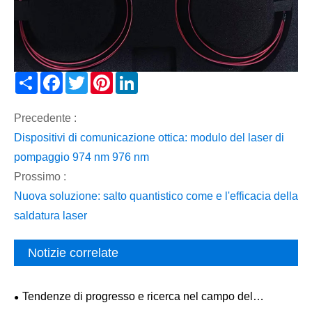
Share
Facebook
Twitter
Pinterest
LinkedIn
Precedente :
Dispositivi di comunicazione ottica: modulo del laser di
pompaggio 974 nm 976 nm
Prossimo :
Nuova soluzione: salto quantistico come e l'efficacia della
saldatura laser
Notizie correlate
Tendenze di progresso e ricerca nel campo del