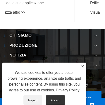
l'efficienza della trasmissione dei dati?
Visualizza altro >>
CHI SIAMO
PRODUZIONE
NOTIZIA
CONTATTACI
X
We use cookies to offer you a better
browsing experience, analyze site traffic and
personalize content. By using this site, you
Links
|
Sitemap
|
RSS
|
XML
|
Privacy Policy
agree to our use of cookies.
Privacy Policy
Copyright © 2025 Shenzhen Electronic Hunsinda
Reject
Accept
Electronic Technology Company Tutti i diritti sono



