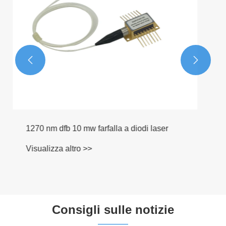


DIOO LASER DFB - farfalla da 1653 nm per
il rilevamento di CH4
Visualizza altro >>
Consigli sulle notizie