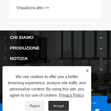
Visualizza altro >>
CHI SIAMO
PRODUZIONE
NOTIZIA
CONTATTACI
X
We use cookies to offer you a better
browsing experience, analyze site traffic and
personalize content. By using this site, you
Links
|
Sitemap
|
RSS
|
XML
|
Privacy Policy
agree to our use of cookies.
Privacy Policy
Copyright © 2025 Shenzhen Electronic Hunsinda
Reject
Accept
Electronic Technology Company Tutti i diritti sono



