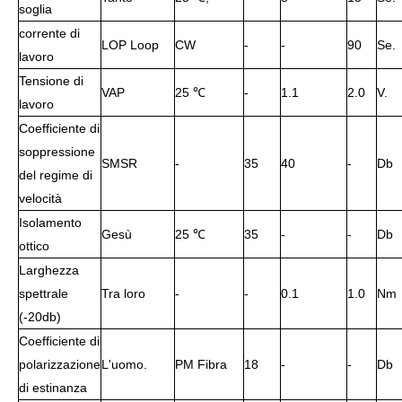
soglia
corrente di
LOP Loop
CW
-
-
90
Se.
lavoro
Tensione di
VAP
25 ℃
-
1.1
2.0
V.
lavoro
Coefficiente di
soppressione
SMSR
-
35
40
-
Db
del regime di
velocità
Isolamento
Gesù
25 ℃
35
-
-
Db
ottico
Larghezza
spettrale
Tra loro
-
-
0.1
1.0
Nm
(-20db)
Coefficiente di
polarizzazione
L'uomo.
PM Fibra
18
-
-
Db
di estinanza