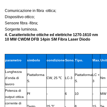
Comunicazione in fibra -ottica;
Dispositivo ottico;
Sensore fibra -fibra;
Sorgente luminosa.
4. Caratteristiche ottiche ed elettriche 1270-1610 nm
10 MW CWDM DFB 14pin SM Fibra Laser Diodo
parametro
simbolo
condizione
Sono.
Tipo.
Max.
Uni
Lunghezza
di
Piattaforma
Piattaforma
LC +
d'onda di
CW, 25 ℃
LC-3
Nm
S.
S.
3
lavoro
lav
Potenza di
Pf
-
6
10
-
MW
output ottica
corrente di
Tanto
25 ℃,
-
8
15
Se.