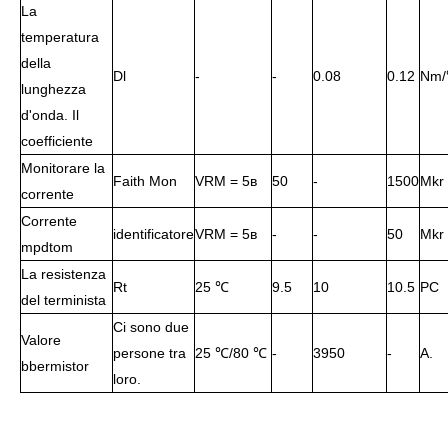
La
temperatura
della
Dl
-
-
0.08
0.12
Nm
lunghezza
d'onda. Il
coefficiente
Monitorare la
Faith Mon
VRM = 5в
50
-
1500
Mkr
corrente
Corrente
identificatore
VRM = 5в
-
-
50
Mkr
mpdtom
La resistenza
Rt
25 ℃
9.5
10
10.5
PC
del terminista
Ci sono due
Valore
persone tra
25 ℃/80 ℃
-
3950
-
A.
bbermistor
loro.