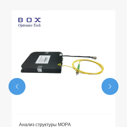


Анализ структуры MOPA