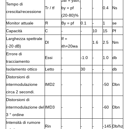
Jaf = yath,
Tempo di
Tr / tf
by = pf
-
-
0.4
Ns
crescita/recessione
(20-80)%
Monitor attuale
Я
By = pf
0.1
-
1
se
Capacità
С
-
-
10
15
Pf
Larghezza spettrale
If =
Dl
1.6
2.5
Nm
(-20 dB)
ith+20ма
Errore di
Essi
-
-1.0
-
1.0
db
tracciamento
Isolamento ottico
Letto
-
30
-
-
db
Distorsioni di
intermodulazione
IMD2
-
-
-
-50
Dbn
circa 2 secondi.
Distorsioni di
intermodulazione del
IMD3
-
-
-
-60
Dbn
3 ° ordine
Intensità di rumore
Rin
-
-
-
-145
Db/hz