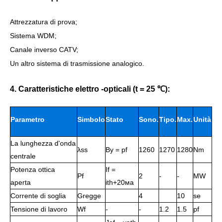
Attrezzatura di prova;
Sistema WDM;
Canale inverso CATV;
Un altro sistema di trasmissione analogico.
4. Caratteristiche elettro -opticali (t = 25 ℃):
Parametro
Simbolo
Stato
Sono.
Tipo.
Max.
Unità
La lunghezza d'onda
λss
By = pf
1260
1270
1280
Nm
centrale
Potenza ottica
If =
Pf
2
-
-
MW
aperta
ith+20ма
Corrente di soglia
Gregge
4
10
se
Tensione di lavoro
Wf
-
-
1.2
1.5
pf