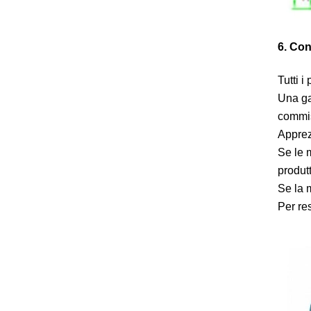
6. Co
Tutti i
Una gar
commis
Apprezz
Se le 
produtt
Se la m
Per res