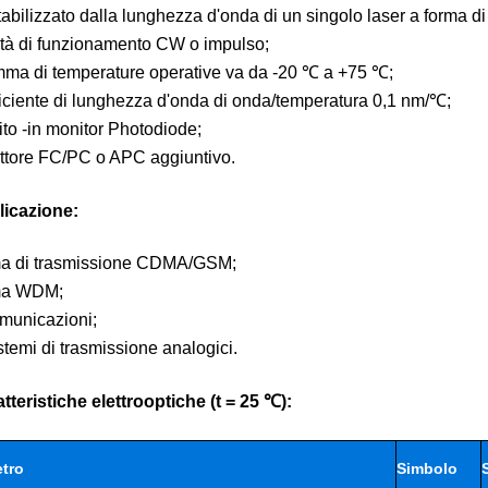
abilizzato dalla lunghezza d'onda di un singolo laser a forma d
tà di funzionamento CW o impulso;
ma di temperature operative va da -20 ℃ a +75 ℃;
fficiente di lunghezza d'onda di onda/temperatura 0,1 nm/℃;
ito -in monitor Photodiode;
tore FC/PC o APC aggiuntivo.
licazione:
ma di trasmissione CDMA/GSM;
ma WDM;
municazioni;
istemi di trasmissione analogici.
atteristiche elettrooptiche (t = 25 ℃):
tro
Simbolo