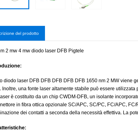
rizione del prodotto
m 2 mw 4 mw diodo laser DFB Pigtele
roduzione:
tro diodo laser DFB DFB DFB DFB DFB 1650 nm 2 MW viene gener
. Inoltre, una fonte laser altamente stabile può essere utilizzat
laser è costituito da un chip CWDM-DFB, un isolante incorporato,
nettore in fibra ottica opzionale SC/APC, SC/PC, FC/APC, FC/PC.
inazione dei contatti a seconda della necessità effettiva. La pot
atteristiche: