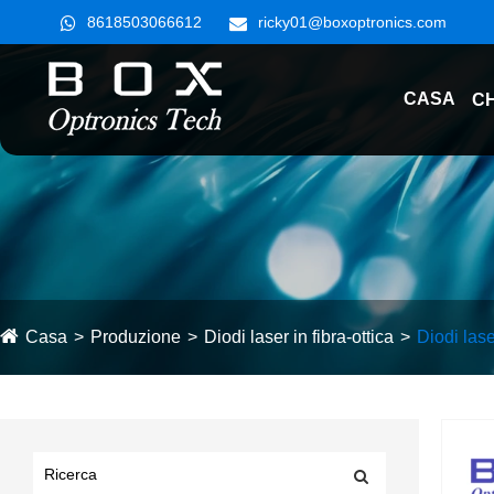
8618503066612
ricky01@boxoptronics.com
CASA
CH
Casa
Produzione
Diodi laser in fibra-ottica
Diodi lase