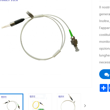
Il nos
general
Inoltre
l'appar
costit
monitor
opzion
lunghez
necessi
S