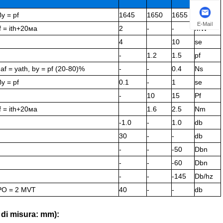
By = pf
1645
1650
1655
Nm
E-Mail
If = ith+20ма
2
-
-
MW
4
10
se
-
1.2
1.5
pf
Jaf = yath, by = pf (20-80)%
-
-
0.4
Ns
By = pf
0.1
-
1
se
-
10
15
Pf
If = ith+20ма
1.6
2.5
Nm
-1.0
-
1.0
db
30
-
-
db
-
-
-50
Dbn
-
-
-60
Dbn
-
-
-145
Db/hz
PO = 2 MVT
40
-
-
db
 di misura: mm):