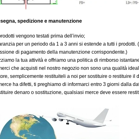
nsegna, spedizione e manutenzione
 prodotti vengono testati prima dell'invio;
anzia per un periodo da 1 a 3 anni si estende a tutti i prodotti.
sione di pagamento della manutenzione corrispondente.)
iamo la tua attività e offriamo una politica di rimborso istantane
merci che acquisti nel nostro negozio non sono una qualità ideal
ore, semplicemente restituiteli a noi per sostituire o restituire il
erce ha difetti, ti preghiamo di informarci entro 3 giorni dalla d
tituire denaro o sostituzione, qualsiasi merce deve essere restit