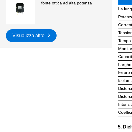
fonte ottica ad alta potenza
La lung
Potenza
Corrent
Tension
Visualizza altro
Tempo d
Monitor
Capaci
Larghez
Errore 
Isolame
Distors
Distors
Intensi
Coeffic
5. Dic