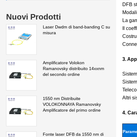
DFB st
Modali
Nuovi Prodotti
La gam
Laser Dwdm di band-banding C su
Il coe
misura
Costru
Connet
3. App
Amplificatore Volokon
Ramanovsky distribuito 14xxnm
Siste
del secondo ordine
Siste
Teleco
Altri s
1550 nm Distribuite
VOLOKONNAYA Ramanovsky
Amplificatore del primo ordine
4. Car
Parame
Fonte laser DFB da 1550 nm di