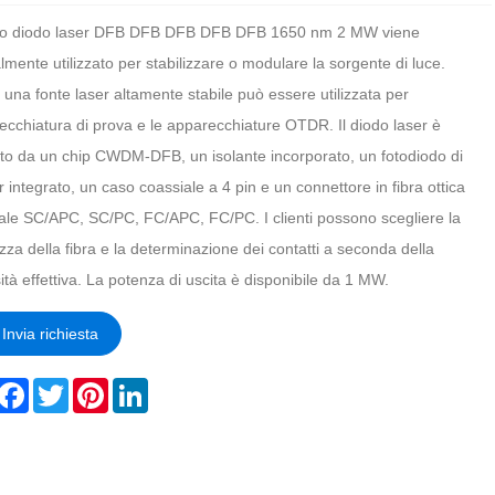
tro diodo laser DFB DFB DFB DFB DFB 1650 nm 2 MW viene
mente utilizzato per stabilizzare o modulare la sorgente di luce.
, una fonte laser altamente stabile può essere utilizzata per
ecchiatura di prova e le apparecchiature OTDR. Il diodo laser è
uito da un chip CWDM-DFB, un isolante incorporato, un fotodiodo di
 integrato, un caso coassiale a 4 pin e un connettore in fibra ottica
ale SC/APC, SC/PC, FC/APC, FC/PC. I clienti possono scegliere la
za della fibra e la determinazione dei contatti a seconda della
tà effettiva. La potenza di uscita è disponibile da 1 MW.
Invia richiesta
hare
Facebook
Twitter
Pinterest
LinkedIn