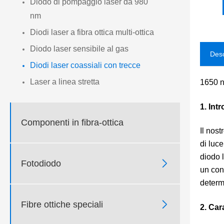
Diodo di pompaggio laser da 980
nm
Diodi laser a fibra ottica multi-ottica
Diodo laser sensibile al gas
Desc
Diodi laser coassiali con trecce
Laser a linea stretta
1650 n
1. Int
Componenti in fibra-ottica
Il nos
di luce
diodo 

Fotodiodo
un con
determ

Fibre ottiche speciali
2. Car