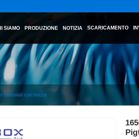
SCARICAMENTO
IN
I SIAMO
PRODUZIONE
NOTIZIA
r coassiali con trecce
165
Pig