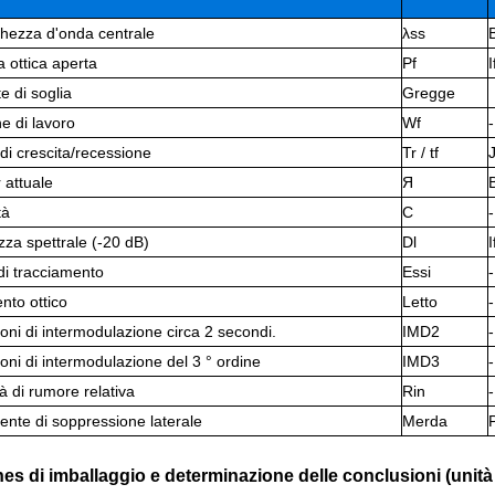
hezza d'onda centrale
λss
 ottica aperta
Pf
e di soglia
Gregge
e di lavoro
Wf
-
i crescita/recessione
Tr / tf
 attuale
Я
tà
С
-
za spettrale (-20 dB)
Dl
di tracciamento
Essi
-
nto ottico
Letto
-
ioni di intermodulazione circa 2 secondi.
IMD2
-
ioni di intermodulazione del 3 ° ordine
IMD3
-
tà di rumore relativa
Rin
-
iente di soppressione laterale
Merda
hes di imballaggio e determinazione delle conclusioni (unità