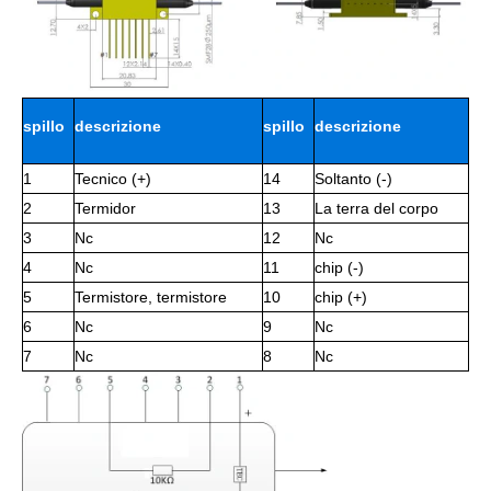
spillo
descrizione
spillo
descrizione
1
Tecnico (+)
14
Soltanto (-)
2
Termidor
13
La terra del corpo
3
Nc
12
Nc
4
Nc
11
chip (-)
5
Termistore, termistore
10
chip (+)
6
Nc
9
Nc
7
Nc
8
Nc