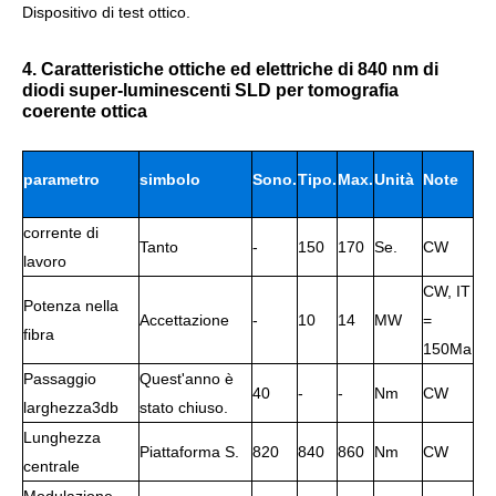
Dispositivo di test ottico.
4. Caratteristiche ottiche ed elettriche di 840 nm di
diodi super-luminescenti SLD per tomografia
coerente ottica
parametro
simbolo
Sono.
Tipo.
Max.
Unità
Note
corrente di
di
Tanto
-
150
170
Se.
CW
lavoro
lavoro
CW, IT
Potenza nella
Accettazione
-
10
14
MW
=
fibra
150Ma
Passaggio
Quest'anno è
40
-
-
Nm
CW
larghezza3db
stato chiuso.
Lunghezza
Piattaforma S.
820
840
860
Nm
CW
centrale