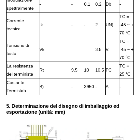
Modulazione
-
-
0.1
0.2
Db
-
spettralmente
TC =
Corrente
Ik
-
-
2
UN)
-45 ~ +
tecnica
70 ℃
TC =
Tensione di
Vk,
-
-
3.5
V.
-45 ~ +
testo
70 ℃
La resistenza
TC =
Rt
9.5
10
10.5
PC
del terminista
25 ℃
Costante
B)
-
3950
-
A.
-
Termistab
5. Determinazione del disegno di imballaggio ed
esportazione (unità: mm)