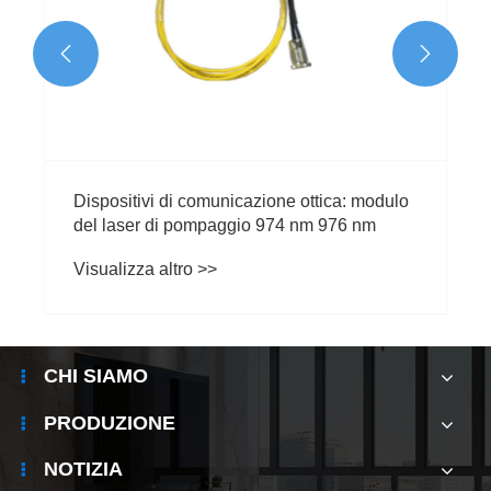


lo
Cos'è un laser in fibra ricostruita?
Visualizza altro >>
CHI SIAMO
PRODUZIONE
NOTIZIA