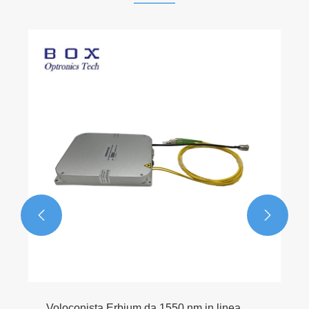


nea
Sorgente laser visibile per la ricerca