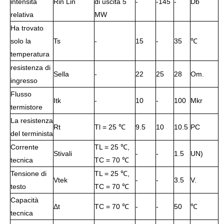
intensità
Rin Lin
di uscita 5
-
-145
-
Db
relativa
MW
Ha trovato
solo la
Ts
-
15
-
35
℃
temperatura
resistenza di
Sella
-
22
25
28
Om.
ingresso
Flusso
Itk
-
10
-
100
Mkr
termistore
La resistenza
Rt
Tl = 25 ℃
9.5
10
10.5
PC
del terminista
Corrente
TL = 25 ℃,
Stivali
-
-
1.5
UN)
tecnica
TC = 70 ℃
Tensione di
TL = 25 ℃,
Vtek
-
-
3.5
V.
testo
TC = 70 ℃
Capacità
Δt
TC = 70 ℃
-
-
50
℃
tecnica