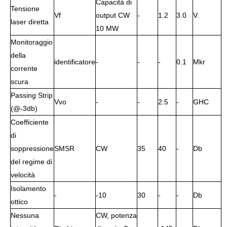
Capacità di
Tensione
Vf
output CW
-
1.2
3.0
V.
laser diretta
10 MW
Monitoraggio
della
identificatore
-
-
-
0.1
Mkr
corrente
scura
Passing Strip
Vvo
-
-
2.5
-
GHC
(@-3db)
Coefficiente
di
soppressione
SMSR
CW
35
40
-
Db
del regime di
velocità
Isolamento
-
-10
30
-
-
Db
ottico
Nessuna
CW, potenza