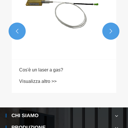


L'uso di fonti di luce visibile in vari settori
Visualizza altro >>
CHI SIAMO
PRODUZIONE