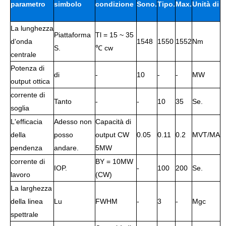
parametro
simbolo
condizione
Sono.
Tipo.
Max.
Unità di
La lunghezza
lavoro
Piattaforma
Tl = 15 ~ 35
d'onda
1548
1550
1552
Nm
S.
℃ cw
centrale
Potenza di
di
-
10
-
-
MW
output ottica
corrente di
Tanto
-
-
10
35
Se.
soglia
L'efficacia
Adesso non
Capacità di
della
posso
output CW
0.05
0.11
0.2
MVT/MA
pendenza
andare.
5MW
corrente di
BY = 10MW
IOP.
-
100
200
Se.
lavoro
(CW)
La larghezza
della linea
Lu
FWHM
-
3
-
Mgc
spettrale